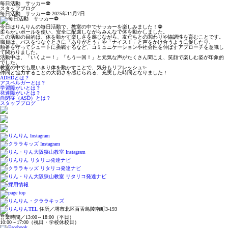
毎日活動 サッカー⚽️
スタッフブログ
毎日活動 サッカー⚽️
2025年11月7日
今日はりんりんの毎日活動で、教室の中でサッカーを楽しみました！⚽
柔らかいボールを使い、安全に配慮しながらみんなで体を動かしました。
この活動の目的は、体を動かす楽しさを感じながら、友だちとの関わりや協調性を育むことです。
職員は、パスをつなぐときに「ありがとう」や「ナイス！」と声をかけ合うように促したり、
順番を守ってシュートに挑戦するなど、コミュニケーションや社会性を伸ばすアプローチを意識し
て関わりました。
活動中は、「いくよー！」「もう一回！」と元気な声がたくさん聞こえ、笑顔で楽しむ姿が印象的
でした。
教室の中でも思いきり体を動かすことで、気分もリフレッシュ✨
仲間と協力することの大切さを感じられる、充実した時間となりました！
ADHDとは？
アスペルガーとは？
学習障がいとは？
発達障がいとは？
自閉症（ASD）とは？
スタッフブログ
住所／堺市北区百舌鳥陵南町3-193
営業時間／13:00～18:00（平日）
10:00～17:00（祝日・学校休校日）