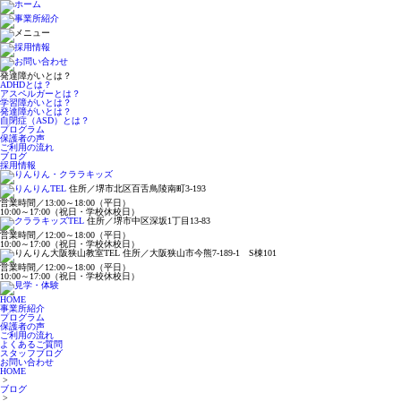
発達障がいとは？
ADHDとは？
アスペルガーとは？
学習障がいとは？
発達障がいとは？
自閉症（ASD）とは？
プログラム
保護者の声
ご利用の流れ
ブログ
採用情報
住所／堺市北区百舌鳥陵南町3-193
営業時間／13:00～18:00（平日）
10:00～17:00（祝日・学校休校日）
住所／堺市中区深坂1丁目13-83
営業時間／12:00～18:00（平日）
10:00～17:00（祝日・学校休校日）
住所／大阪狭山市今熊7-189-1 S棟101
営業時間／12:00～18:00（平日）
10:00～17:00（祝日・学校休校日）
HOME
事業所紹介
プログラム
保護者の声
ご利用の流れ
よくあるご質問
スタッフブログ
お問い合わせ
HOME
>
ブログ
>