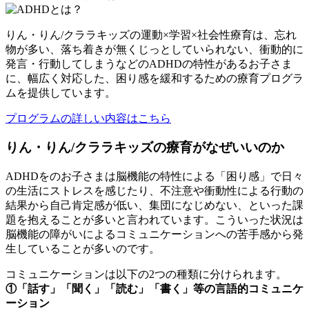
りん・りん/クララキッズの運動×学習×社会性療育は、忘れ
物が多い、落ち着きが無くじっとしていられない、衝動的に
発言・行動してしまうなどのADHDの特性があるお子さま
に、幅広く対応した、困り感を緩和するための療育プログラ
ムを提供しています。
プログラムの詳しい内容はこちら
りん・りん/クララキッズの療育がなぜいいのか
ADHDをのお子さまは脳機能の特性による「困り感」で日々
の生活にストレスを感じたり、不注意や衝動性による行動の
結果から自己肯定感が低い、集団になじめない、といった課
題を抱えることが多いと言われています。こういった状況は
脳機能の障がいによるコミュニケーションへの苦手感から発
生していることが多いのです。
コミュニケーションは以下の2つの種類に分けられます。
①「話す」「聞く」「読む」「書く」等の言語的コミュニケ
ーション