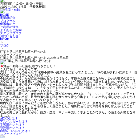
営業時間／12:00～18:00（平日）
10:00～17:00（祝日・学校休校日）
HOME
事業所紹介
プログラム
保護者の声
ご利用の流れ
よくあるご質問
スタッフブログ
お問い合わせ
HOME
>
ブログ
>
紅葉を見に滝谷不動尊へ行ったよ
スタッフブログ
紅葉を見に滝谷不動尊へ行ったよ
2025年11月25日
滝谷不動尊へ紅葉を見に行きました！
こんにちは、りんりんです。
先日、りんりんのみんなで 滝谷不動尊へ紅葉を見に行ってきました。 秋の色がきれいに深まり、自
然を楽しむにはぴったりの日でした。
今回の外出では、ただ紅葉を眺めるだけではなく、季節を五感で感じながら、公共の場での過ごし
方や落ち着いた振る舞いも身につけられるようにという思いを込めて計画しました。そのため、活
動前には、参拝の仕方や境内でのマナーをみんなで学ぶ時間を設けました。 写真を見ながら、「こ
こでは静かに歩くよね」「こうやって手を合わせるんだよ」と確認し合う姿もあり、子どもたちの
気持ちが自然と現地へ向かっていきました。
滝谷不動尊に着くと、参道は赤や黄色の葉が鮮やかに色づき、「すごい！」「きれい！」と子ども
たちから感嘆の声が。足元の落ち葉を踏むサクサク音も心地よく、山の空気を感じながら歩くだけ
で表情がどんどん明るくなっていきました。
境内では、事前に学んだことを思い出しながら、静かに歩いたり、順番を守って手を合わせたりす
る姿が自然と見られ、とても頼もしく感じました。場所に合わせて気持ちを切り替えられたこと
も、今回の大きな成長です。
紅葉の美しさに触れながら、自然・歴史・マナーを楽しく学ぶことができた、心温まる外出となり
ました。
ADHDとは？
アスペルガーとは？
学習障がいとは？
発達障がいとは？
自閉症（ASD）とは？
スタッフブログ