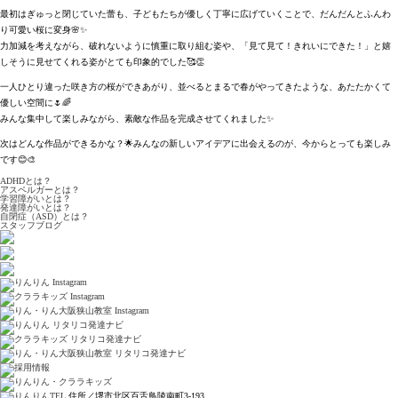
最初はぎゅっと閉じていた蕾も、子どもたちが優しく丁寧に広げていくことで、だんだんとふんわ
り可愛い桜に変身🌸✨
力加減を考えながら、破れないように慎重に取り組む姿や、「見て見て！きれいにできた！」と嬉
しそうに見せてくれる姿がとても印象的でした🥰👏
一人ひとり違った咲き方の桜ができあがり、並べるとまるで春がやってきたような、あたたかくて
優しい空間に🌷🌈
みんな集中して楽しみながら、素敵な作品を完成させてくれました✨
次はどんな作品ができるかな？🌟みんなの新しいアイデアに出会えるのが、今からとっても楽しみ
です😊🎨
ADHDとは？
アスペルガーとは？
学習障がいとは？
発達障がいとは？
自閉症（ASD）とは？
スタッフブログ
住所／堺市北区百舌鳥陵南町3-193