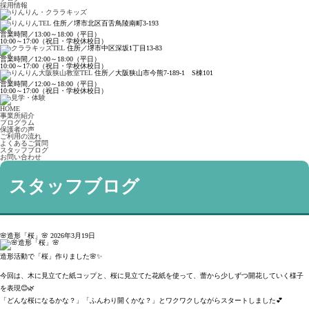
採用情報
住所／堺市北区百舌鳥陵南町3-193
営業時間／13:00～18:00（平日）
10:00～17:00（祝日・学校休校日）
住所／堺市中区深坂1丁目13-83
営業時間／12:00～18:00（平日）
10:00～17:00（祝日・学校休校日）
住所／大阪狭山市今熊7-189-1 S棟101
営業時間／12:00～18:00（平日）
10:00～17:00（祝日・学校休校日）
HOME
事業所紹介
プログラム
保護者の声
ご利用の流れ
よくあるご質問
スタッフブログ
お問い合わせ
スタッフブログ
🌸造形「桜」🌸
2026年3月19日
造形活動で「桜」作りました🌸✨
今回は、木に見立てた紙コップと、桜に見立てた花紙を使って、蕾から少しずつ開花していく様子
を表現😊🌿
「どんな桜になるかな？」「ふんわり開くかな？」とワクワクしながらスタートしました💕