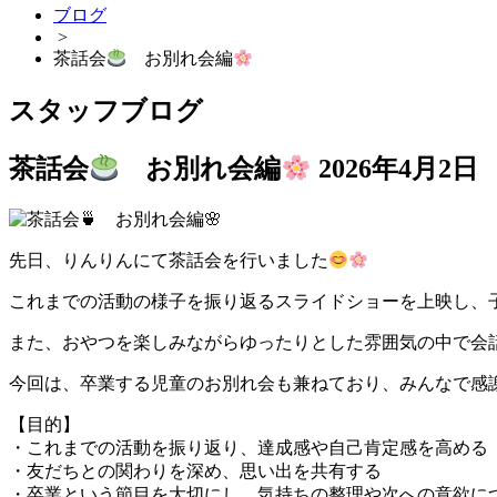
ブログ
>
茶話会
お別れ会編
スタッフブログ
茶話会
お別れ会編
2026年4月2日
先日、りんりんにて茶話会を行いました
これまでの活動の様子を振り返るスライドショーを上映し、
また、おやつを楽しみながらゆったりとした雰囲気の中で会
今回は、卒業する児童のお別れ会も兼ねており、みんなで感
【目的】
・これまでの活動を振り返り、達成感や自己肯定感を高める
・友だちとの関わりを深め、思い出を共有する
・卒業という節目を大切にし、気持ちの整理や次への意欲に